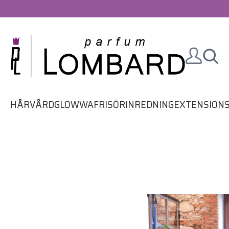
HÅRVÅRD
GLOWWA
FRISÖRINREDNING
EXTENSION