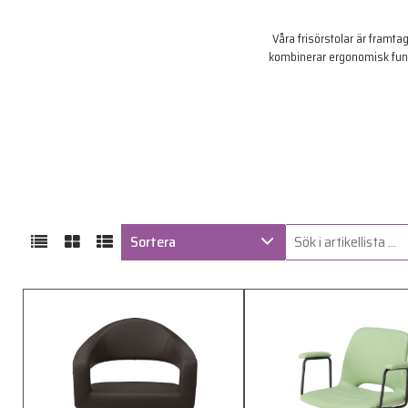
Våra frisörstolar är framta
kombinerar ergonomisk funkt
Sortera
ARTIKELKOD
BENÄMNING