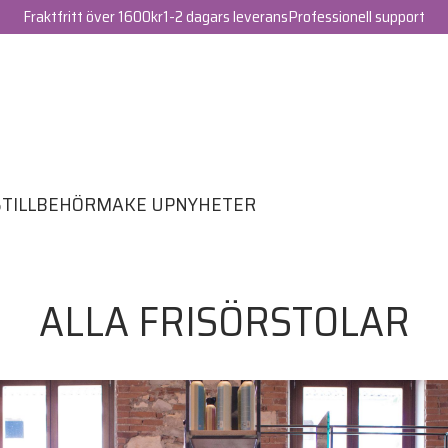
Fraktfritt över 1600kr
1-2 dagars leverans
Professionell support
S
TILLBEHÖR
MAKE UP
NYHETER
ALLA FRISÖRSTOLAR