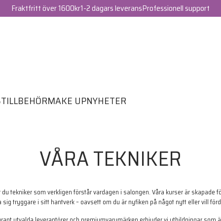
Fraktfritt över 1600kr
1-2 dagars leverans
Professionell support
S
TILLBEHÖR
MAKE UP
NYHETER
VÅRA TEKNIKER
 tekniker som verkligen förstår vardagen i salongen. Våra kurser är skapade för 
sig tryggare i sitt hantverk – oavsett om du är nyfiken på något nytt eller vill fö
nt utvalda leverantörer och premiumvarumärken erbjuder vi utbildningar som är