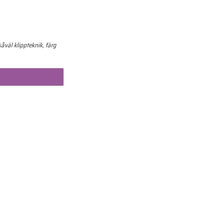
åväl klippteknik, färg