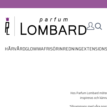
HÅRVÅRD
GLOWWA
FRISÖRINREDNING
EXTENSION
Hos Parfum Lombard möter du
inspireras och känna 
Tillsammans med våra noggra