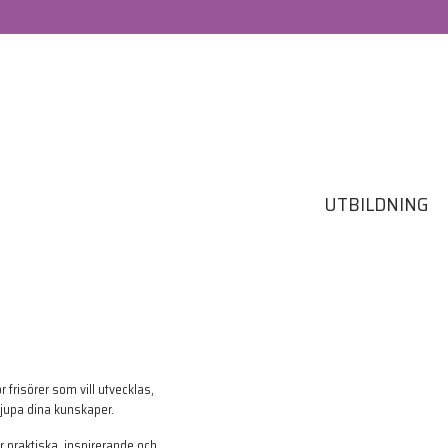
UTBILDNING
frisörer som vill utvecklas,
rdjupa dina kunskaper.
 praktiska, inspirerande och