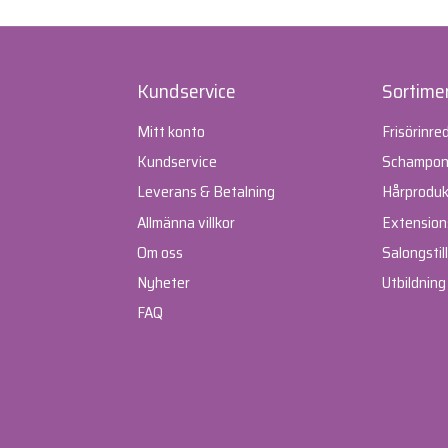
Kundservice
Sortime
Mitt konto
Frisörinre
Kundservice
Schampone
Leverans & Betalning
Hårproduk
Allmänna villkor
Extension
Om oss
Salongstil
Nyheter
Utbildning
FAQ