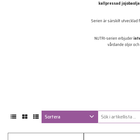
kallpressad jojobaolja
Serien är särskilt utvecklad
NUTRI-serien erbjuder
int
vårdande oljor och 
Sortera
ARTIKELKOD