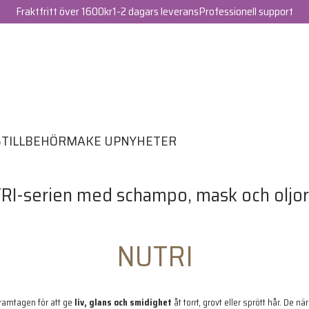
Fraktfritt över 1600kr
1-2 dagars leverans
Professionell support
S
TILLBEHÖR
MAKE UP
NYHETER
NUTRI
ramtagen för att ge
liv, glans och smidighet
åt torrt, grovt eller sprött hår. De 