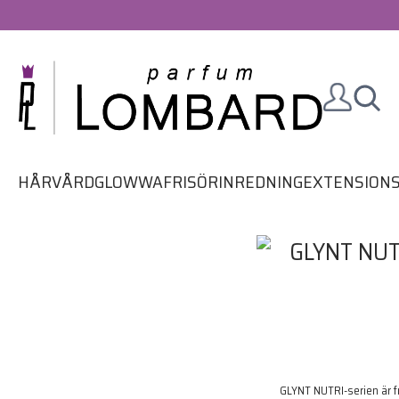
HÅRVÅRD
GLOWWA
FRISÖRINREDNING
EXTENSION
GLYNT NUTRI-serien är f