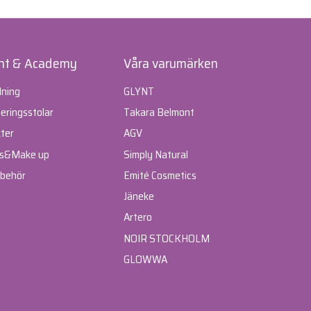
nt & Academy
Våra varumärken
dning
GLYNT
ringsstolar
Takara Belmont
ter
AGV
s
&
Make up
Simply Natural
lbehör
Emité Cosmetics
Jäneke
Artero
NOIR STOCKHOLM
GLOWWA