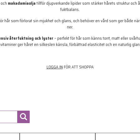
och
makadamiaolja
tillför djupverkande lipider som stärker hårets struktur och å
fuktbalans.
 för hår som förlorat sin mjukhet och glans, och behöver en vård som ger både nä
ner.
ensiv återfuktning och lyster
– perfekt för hår som känns torrt, matt eller svårh
vitaminer ger håret en silkeslen känsla, förbättrad elasticitet och en naturlig gla
LOGGA IN
FÖR ATT SHOPPA