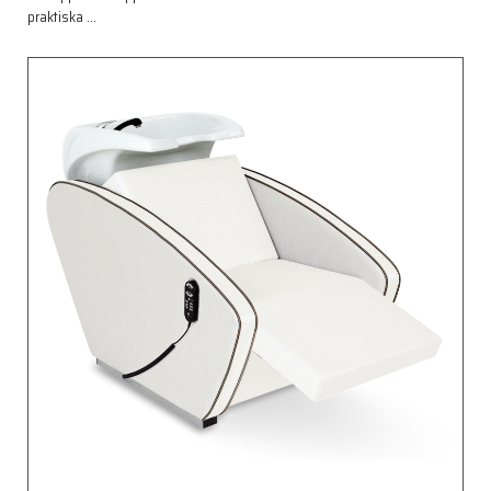
praktiska
…