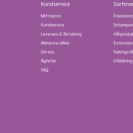
Kundservice
Sortime
Mitt konto
Frisörinre
Kundservice
Schampone
Leverans & Betalning
Hårproduk
Allmänna villkor
Extension
Om oss
Salongstil
Nyheter
Utbildning
FAQ