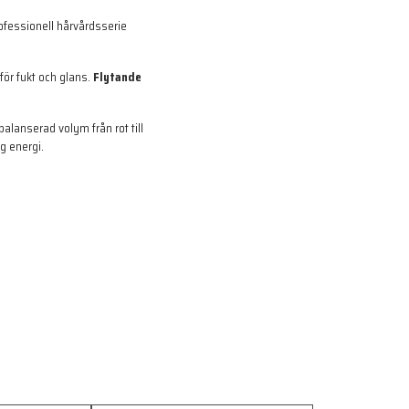
ofessionell hårvårdsserie
lför fukt och glans.
Flytande
alanserad volym från rot till
ig energi.