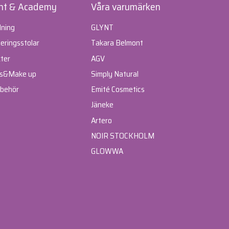
nt & Academy
Våra varumärken
dning
GLYNT
ringsstolar
Takara Belmont
ter
AGV
s
&
Make up
Simply Natural
lbehör
Emité Cosmetics
Jäneke
Artero
NOIR STOCKHOLM
GLOWWA