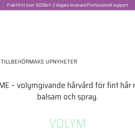
Fraktfritt över 1600kr
1-2 dagars leverans
Professionell support
S
TILLBEHÖR
MAKE UP
NYHETER
VOLYM