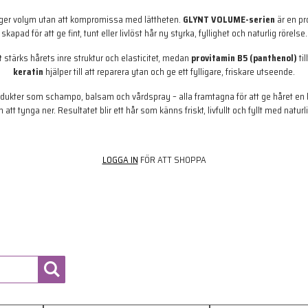
m ger volym utan att kompromissa med lättheten.
GLYNT VOLUME-serien
är en pr
skapad för att ge fint, tunt eller livlöst hår ny styrka, fyllighet och naturlig rörelse.
t
stärks hårets inre struktur och elasticitet, medan
provitamin B5 (panthenol)
til
keratin
hjälper till att reparera ytan och ge ett fylligare, friskare utseende.
odukter som schampo, balsam och vårdspray – alla framtagna för att ge håret en b
 att tynga ner. Resultatet blir ett hår som känns friskt, livfullt och fyllt med naturl
LOGGA IN
FÖR ATT SHOPPA