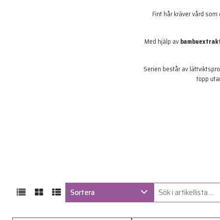
Fint hår kräver vård so
Med hjälp av
bambuextrak
Serien består av lättviktspr
topp utan
Sortera
ARTIKELKOD