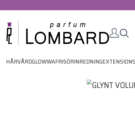
HÅRVÅRD
GLOWWA
FRISÖRINREDNING
EXTENSION