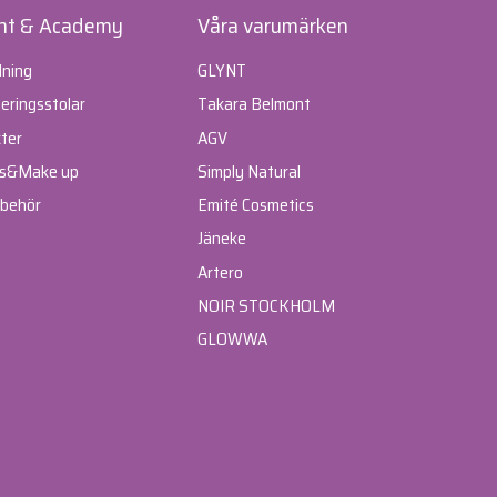
nt & Academy
Våra varumärken
dning
GLYNT
ringsstolar
Takara Belmont
ter
AGV
s
&
Make up
Simply Natural
lbehör
Emité Cosmetics
Jäneke
Artero
NOIR STOCKHOLM
GLOWWA