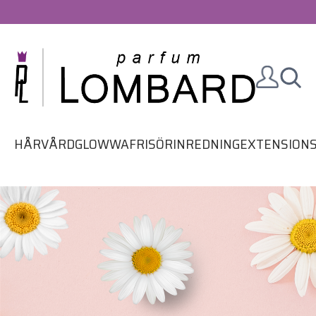
HÅRVÅRD
GLOWWA
FRISÖRINREDNING
EXTENSION