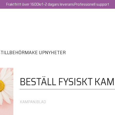
Fraktfritt över 1600kr
1-2 dagars leverans
Professionell support
S
TILLBEHÖR
MAKE UP
NYHETER
BESTÄLL FYSISKT KA
KAMPANJBLAD