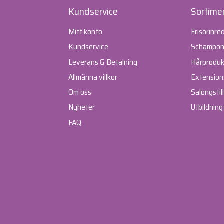
Kundservice
Sortime
Mitt konto
Frisörinre
Kundservice
Schampone
Leverans & Betalning
Hårproduk
Allmänna villkor
Extension
Om oss
Salongstil
Nyheter
Utbildning
FAQ