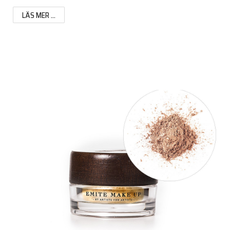
LÄS MER ...
ingredienser
• Titandioxid – Ger fysikaliskt solskydd
• Järnoxid - Ger färg åt produkten
• Mica - Tillför lyster
• Aloe Vera - Lugnande
• Jojoba - Uppmjukande samt återfuktande
• Kaolin - Lera som absorberar olja
FÖRDELAR