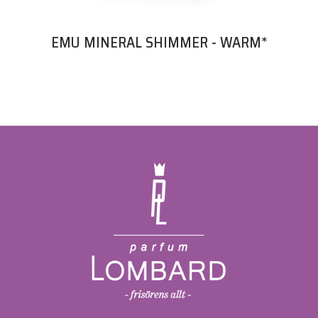
EMU Mineral Shimmer är baserad på mineraler som har läkande
och vårdande effekt. Perfekt för känslig hy eller för makeup
EMU MINERAL SHIMMER - WARM*
efter behandlingar / kosmetiska operationer.
VISA
✓ Skimmer effekt
✓ 100% naturlig
✓ Cruelty-free
✓ 100% Vegan
APPLICERING
Applicera EMU Mineral Shimmer på de högsta punkterna där
du vill highlighta; ovanpå kindben, näsrygg, inre ögonvrån,
under ögonbrynet & på amorbågen. Mineral Shimmer kan även
användas som ögonskugga eller blandas med kroppslotion